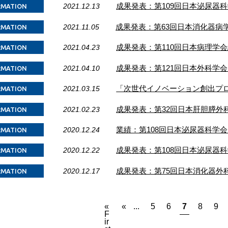
2021.12.13
成果発表：第109回日本泌尿器
RMATION
2021.11.05
成果発表：第63回日本消化器病
RMATION
2021.04.23
成果発表：第110回日本病理学
RMATION
2021.04.10
成果発表：第121回日本外科学
RMATION
2021.03.15
「次世代イノベーション創出プ
RMATION
2021.02.23
成果発表：第32回日本肝胆膵外
RMATION
2020.12.24
業績：第108回日本泌尿器科学
RMATION
2020.12.22
成果発表：第108回日本泌尿器
RMATION
2020.12.17
成果発表：第75回日本消化器外
RMATION
«
«
...
5
6
7
8
9
F
ir