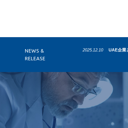
2025.12.10
UAE企
NEWS &
RELEASE