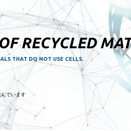
 OF
RECYCLED MAT
ALS THAT DO NOT USE CELLS.
組んでいます