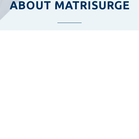
ABOUT MATRISURGE
ル/スタッフ紹介
Company Pr
学部の研究成果を基に、東
先端医療への挑
機器アクセラレーションプ
る領域において
AP」、JSR・Keio
挑戦する。
cal and Chemical Innovation